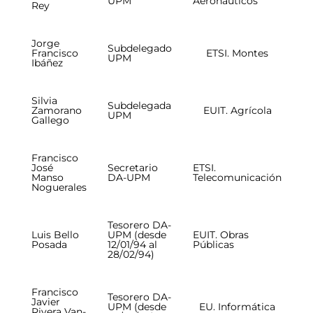
UPM
Aeronáuticos
Rey
Jorge
Subdelegado
Francisco
ETSI. Montes
UPM
Ibáñez
Silvia
Subdelegada
Zamorano
EUIT. Agrícola
UPM
Gallego
Francisco
José
Secretario
ETSI.
Manso
DA-UPM
Telecomunicación
Noguerales
Tesorero DA-
Luis Bello
UPM (desde
EUIT. Obras
Posada
12/01/94 al
Públicas
28/02/94)
Francisco
Tesorero DA-
Javier
UPM (desde
EU. Informática
Rivera Van-