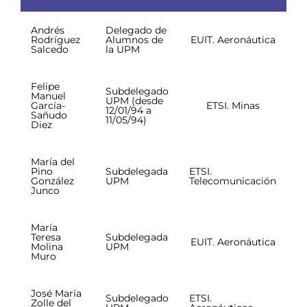
Andrés
Delegado de
Rodríguez
Alumnos de
EUIT. Aeronáutica
Salcedo
la UPM
Felipe
Subdelegado
Manuel
UPM (desde
García-
ETSI. Minas
12/01/94 a
Sañudo
11/05/94)
Diez
María del
Pino
Subdelegada
ETSI.
González
UPM
Telecomunicación
Junco
María
Teresa
Subdelegada
EUIT. Aeronáutica
Molina
UPM
Muro
José María
Subdelegado
ETSI.
Zolle del