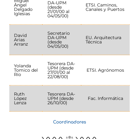
Miguel
DA-UPM
Ángel
ETSI. Caminos,
(desde
Delgado
Canales y Puertos
21/01/00 al
Iglesias
04/05/00)
Secretario
David
DA-UPM
EU. Arquitectura
Arias
(desde
Técnica
Arranz
04/05/00)
Tesorera DA-
Yolanda
UPM (desde
Tomico del
ETSI. Agrónomos
27/01/00 al
Río
22/08/00)
Ruth
Tesorera DA-
López
UPM (desde
Fac. Informática
Lenza
26/10/00)
Coordinadores