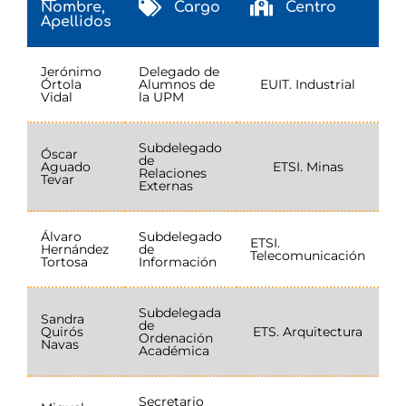
Nombre,
Cargo
Centro
Apellidos
Jerónimo
Delegado de
Órtola
Alumnos de
EUIT. Industrial
Vidal
la UPM
Subdelegado
Óscar
de
Aguado
ETSI. Minas
Relaciones
Tevar
Externas
Álvaro
Subdelegado
ETSI.
Hernández
de
Telecomunicación
Tortosa
Información
Subdelegada
Sandra
de
Quirós
ETS. Arquitectura
Ordenación
Navas
Académica
Secretario