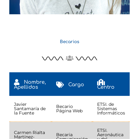
Becarios
Nombre,
Cargo
Apellidos
Centro
Javier
ETSI. de
Becario
Santamaría de
Sistemas
Página Web
la Fuente
Informáticos
ETSI.
Carmen Rialta
Becaria
Aeronáutica
Martínez-
Comunicación
y del