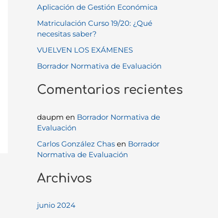
Aplicación de Gestión Económica
p
Matriculación Curso 19/20: ¿Qué
o
necesitas saber?
r
VUELVEN LOS EXÁMENES
:
Borrador Normativa de Evaluación
Comentarios recientes
daupm
en
Borrador Normativa de
Evaluación
Carlos González Chas
en
Borrador
Normativa de Evaluación
Archivos
junio 2024