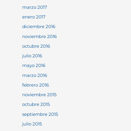
marzo 2017
enero 2017
diciembre 2016
noviembre 2016
octubre 2016
julio 2016
mayo 2016
marzo 2016
febrero 2016
noviembre 2015
octubre 2015
septiembre 2015
julio 2015