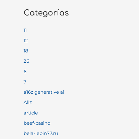
Categorías
11
12
18
26
6
7
a16z generative ai
Allz
article
beef-casino
bela-lepin77.ru