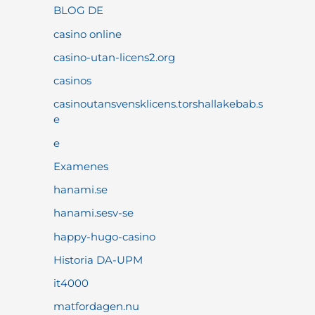
BLOG DE
casino online
casino-utan-licens2.org
casinos
casinoutansvensklicens.torshallakebab.s
e
e
Examenes
hanami.se
hanami.sesv-se
happy-hugo-casino
Historia DA-UPM
it4000
matfordagen.nu