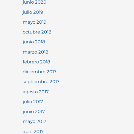
junio 2020
julio 2019
mayo 2019
octubre 2018
junio 2018
marzo 2018
febrero 2018
diciembre 2017
septiembre 2017
agosto 2017
julio 2017
junio 2017
mayo 2017
abril 2017