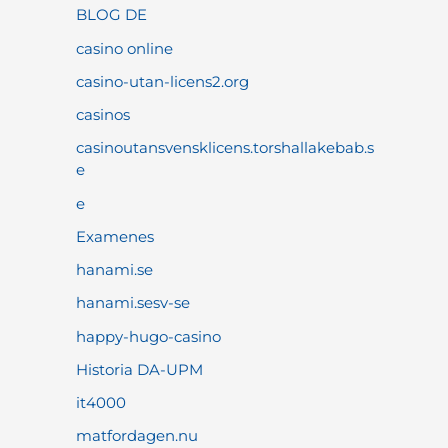
BLOG DE
casino online
casino-utan-licens2.org
casinos
casinoutansvensklicens.torshallakebab.s
e
e
Examenes
hanami.se
hanami.sesv-se
happy-hugo-casino
Historia DA-UPM
it4000
matfordagen.nu