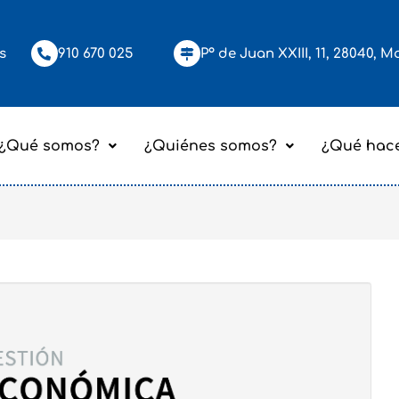
s
910 670 025
Pº de Juan XXIII, 11, 28040, M
¿Qué somos?
¿Quiénes somos?
¿Qué hac