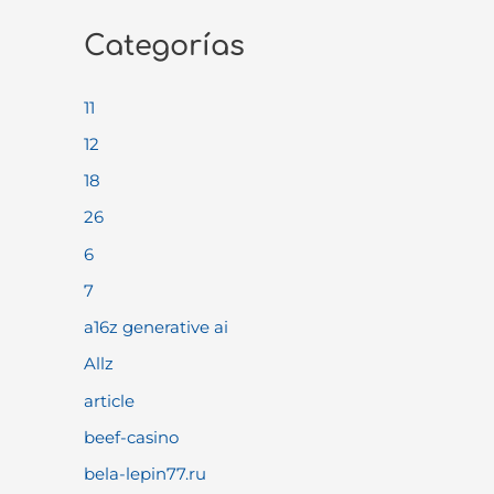
Categorías
11
12
18
26
6
7
a16z generative ai
Allz
article
beef-casino
bela-lepin77.ru