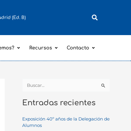
adrid (Ed. B)
emos?
Recursos
Contacto
B
u
Entradas recientes
s
c
Exposición 40º años de la Delegación de
a
Alumnos
r