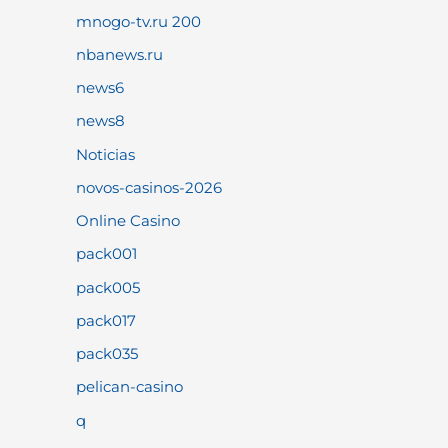
mnogo-tv.ru 200
nbanews.ru
news6
news8
Noticias
novos-casinos-2026
Online Casino
pack001
pack005
pack017
pack035
pelican-casino
q