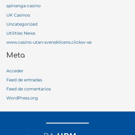
spinanga-casino
UK Casinos
Uncategorized
Utilities News
www.casino-utan-svensklicens.clicksv-se
Meta
Acceder
Feed de entradas
Feed de comentarios
WordPress.org