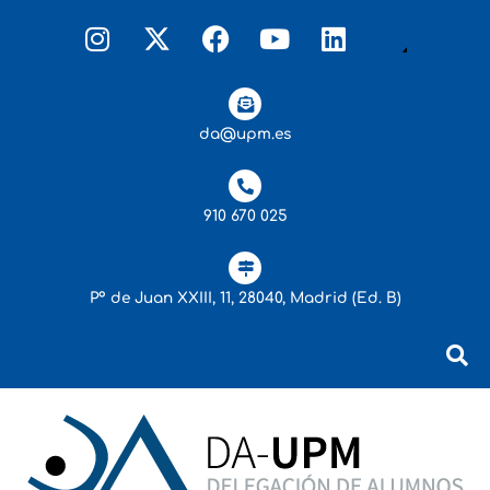
Ir
I
F
Y
L
al
n
a
o
i
contenido
s
c
u
n
t
e
t
k
a
b
u
e
da@upm.es
g
o
b
d
r
o
e
i
a
k
n
910 670 025
m
Pº de Juan XXIII, 11, 28040, Madrid (Ed. B)