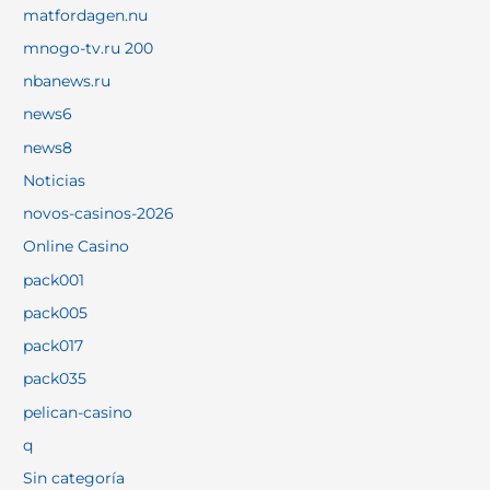
matfordagen.nu
mnogo-tv.ru 200
nbanews.ru
news6
news8
Noticias
novos-casinos-2026
Online Casino
pack001
pack005
pack017
pack035
pelican-casino
q
Sin categoría