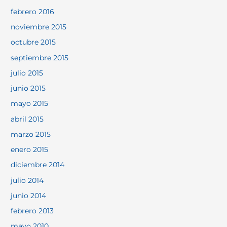
febrero 2016
noviembre 2015
octubre 2015
septiembre 2015
julio 2015
junio 2015
mayo 2015
abril 2015
marzo 2015
enero 2015
diciembre 2014
julio 2014
junio 2014
febrero 2013
mayo 2010