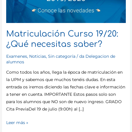
saber?
Matriculación Curso 19/20:
¿Qué necesitas saber?
Examenes
,
Noticias
,
Sin categoría
/
da Delegacion de
alumnos
Como todos los años, llega la época de matriculación en
la UPM y sabemos que muchos tenéis dudas. En esta
entrada os iremos diciendo las fechas clave e información
a tener en cuenta. IMPORTANTE Estos pasos solo son
para los alumnos que NO son de nuevo ingreso. GRADO
Cita PreviaDel 19 de julio (9:00h) al […]
Leer más »