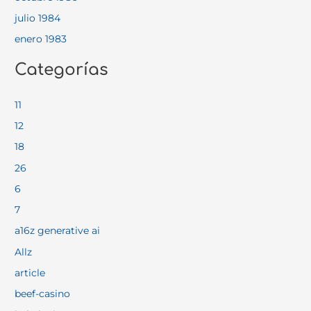
julio 1984
enero 1983
Categorías
11
12
18
26
6
7
a16z generative ai
Allz
article
beef-casino