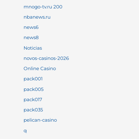
mnogo-tv.ru 200
nbanews.ru
news6
news8
Noticias
novos-casinos-2026
Online Casino
pack001
pack005
pack017
pack035
pelican-casino
q