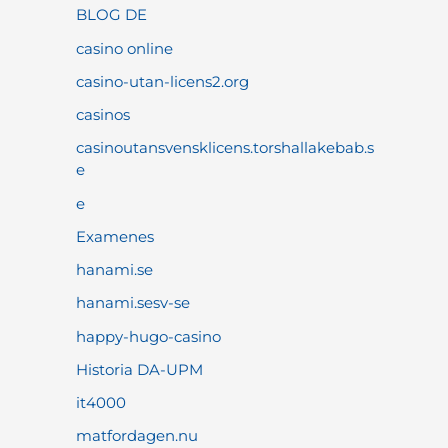
BLOG DE
casino online
casino-utan-licens2.org
casinos
casinoutansvensklicens.torshallakebab.s
e
e
Examenes
hanami.se
hanami.sesv-se
happy-hugo-casino
Historia DA-UPM
it4000
matfordagen.nu