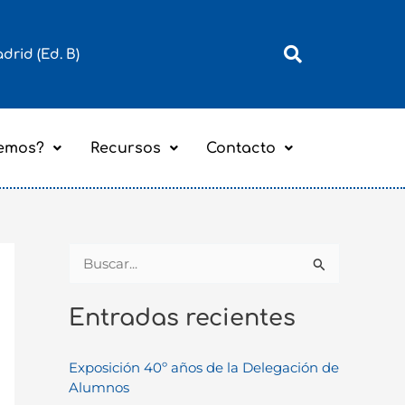
adrid (Ed. B)
emos?
Recursos
Contacto
B
u
Entradas recientes
s
c
Exposición 40º años de la Delegación de
a
Alumnos
r