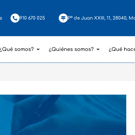
s
910 670 025
Pº de Juan XXIII, 11, 28040, M
¿Qué somos?
¿Quiénes somos?
¿Qué hac