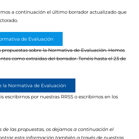
amos a continuación el último borrador actualizado que
ctorado.
ormativa de Evaluación
s propuestas sobre la Normativa de Evaluación. Hemos
iantes como extraidas del borrador. Tenéis hasta el 23 de
e la Normativa de Evaluación
s escribirnos por nuestras RRSS o escribirnos en los
es de las propuestas, os dejamos a continuación el
ontrar esta información también a través de nuestras