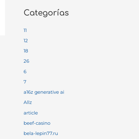
Categorías
11
12
18
26
6
7
a16z generative ai
Allz
article
beef-casino
bela-lepin77.ru