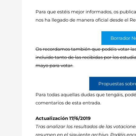
Para que estéis mejor informados, os public
nos ha llegado de manera oficial desde el Re
Borrador N
Os recordamos también que podéis votar la
incluido tanto de las recibidas por los estud
mayo para votar.
Propuestas sobr
Para todas aquellas dudas que tengáis, podéi
comentarios de esta entrada.
Actualización 17/6/2019
Tras analizar los resultados de las votacion
resumen en el siguiente archivo. Podéis enc