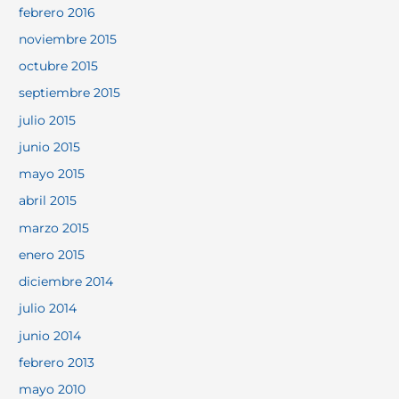
febrero 2016
noviembre 2015
octubre 2015
septiembre 2015
julio 2015
junio 2015
mayo 2015
abril 2015
marzo 2015
enero 2015
diciembre 2014
julio 2014
junio 2014
febrero 2013
mayo 2010