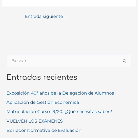
Entrada siguiente
→
B
u
Entradas recientes
s
c
Exposición 40º años de la Delegación de Alumnos
a
Aplicación de Gestión Económica
r
Matriculación Curso 19/20: ¿Qué necesitas saber?
p
o
VUELVEN LOS EXÁMENES
r
Borrador Normativa de Evaluación
: