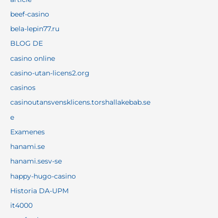
beef-casino
bela-lepin77.ru
BLOG DE
casino online
casino-utan-licens2.org
casinos
casinoutansvensklicens.torshallakebab.se
e
Examenes
hanami.se
hanami.sesv-se
happy-hugo-casino
Historia DA-UPM
it4000