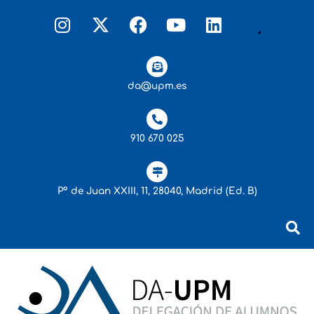
Ir
I
F
Y
L
al
n
a
o
i
contenido
s
c
u
n
t
e
t
k
a
b
u
e
da@upm.es
g
o
b
d
r
o
e
i
a
k
n
910 670 025
m
Pº de Juan XXIII, 11, 28040, Madrid (Ed. B)