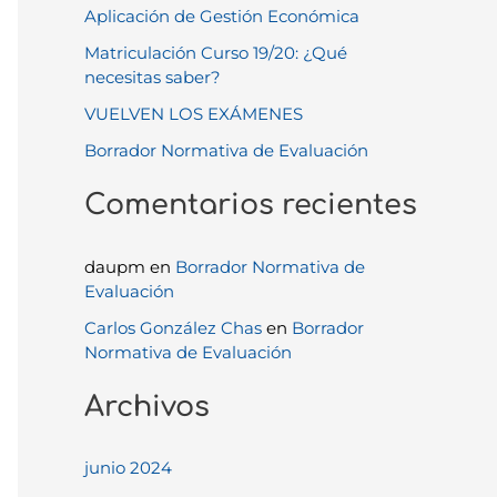
Aplicación de Gestión Económica
p
Matriculación Curso 19/20: ¿Qué
o
necesitas saber?
r
VUELVEN LOS EXÁMENES
:
Borrador Normativa de Evaluación
Comentarios recientes
daupm
en
Borrador Normativa de
Evaluación
Carlos González Chas
en
Borrador
Normativa de Evaluación
Archivos
junio 2024