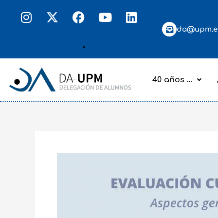
Ir
I
F
Y
L
al
n
a
o
i
da@upm.e
s
c
u
n
contenido
t
e
t
k
a
b
u
e
g
o
b
d
40 años …
r
o
e
i
a
k
n
m