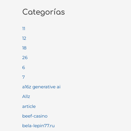
Categorías
11
12
18
26
6
7
a16z generative ai
Allz
article
beef-casino
bela-lepin77.ru