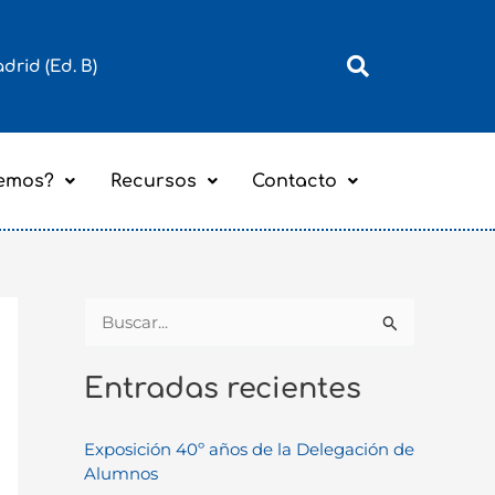
adrid (Ed. B)
emos?
Recursos
Contacto
B
u
Entradas recientes
s
c
Exposición 40º años de la Delegación de
a
Alumnos
r