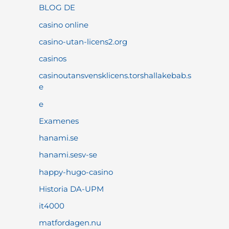
BLOG DE
casino online
casino-utan-licens2.org
casinos
casinoutansvensklicens.torshallakebab.s
e
e
Examenes
hanami.se
hanami.sesv-se
happy-hugo-casino
Historia DA-UPM
it4000
matfordagen.nu