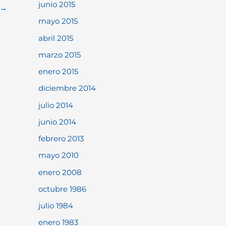
junio 2015
→
mayo 2015
abril 2015
marzo 2015
enero 2015
diciembre 2014
julio 2014
junio 2014
febrero 2013
mayo 2010
enero 2008
octubre 1986
julio 1984
enero 1983