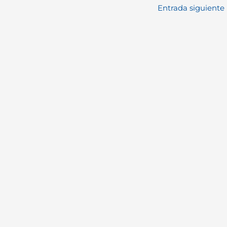
Entrada siguiente