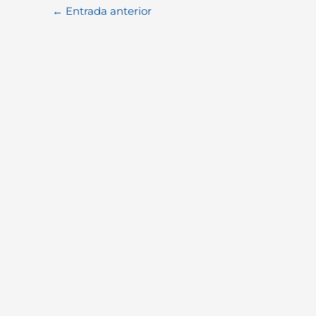
←
Entrada anterior