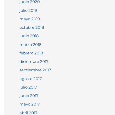
junio 2020
julio 2019
mayo 2019
octubre 2018
junio 2018
marzo 2018
febrero 2018
diciembre 2017
septiembre 2017
agosto 2017
julio 2017
junio 2017
mayo 2017
abril 2017