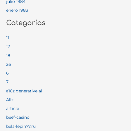
julio 1984
enero 1983
Categorías
11
12
18
26
6
7
a16z generative ai
Allz
article
beef-casino
bela-lepin77.ru