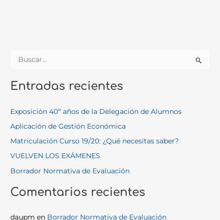
B
u
Entradas recientes
s
c
Exposición 40º años de la Delegación de Alumnos
a
Aplicación de Gestión Económica
r
Matriculación Curso 19/20: ¿Qué necesitas saber?
p
o
VUELVEN LOS EXÁMENES
r
Borrador Normativa de Evaluación
:
Comentarios recientes
daupm
en
Borrador Normativa de Evaluación