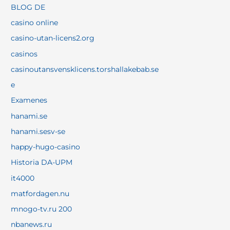
BLOG DE
casino online
casino-utan-licens2.org
casinos
casinoutansvensklicens.torshallakebab.se
e
Examenes
hanami.se
hanami.sesv-se
happy-hugo-casino
Historia DA-UPM
it4000
matfordagen.nu
mnogo-tv.ru 200
nbanews.ru