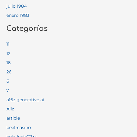
julio 1984
enero 1983
Categorías
11
12
18
26
6
7
a16z generative ai
Allz
article
beef-casino
bela-lepin77.ru