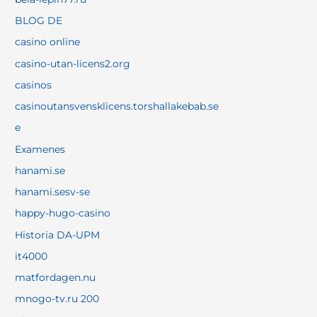
BLOG DE
casino online
casino-utan-licens2.org
casinos
casinoutansvensklicens.torshallakebab.se
e
Examenes
hanami.se
hanami.sesv-se
happy-hugo-casino
Historia DA-UPM
it4000
matfordagen.nu
mnogo-tv.ru 200