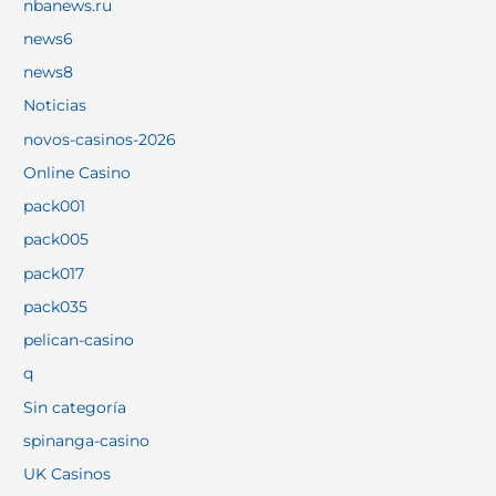
nbanews.ru
news6
news8
Noticias
novos-casinos-2026
Online Casino
pack001
pack005
pack017
pack035
pelican-casino
q
Sin categoría
spinanga-casino
UK Casinos