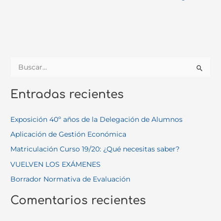
B
u
Entradas recientes
s
c
Exposición 40º años de la Delegación de Alumnos
a
Aplicación de Gestión Económica
r
Matriculación Curso 19/20: ¿Qué necesitas saber?
p
o
VUELVEN LOS EXÁMENES
r
Borrador Normativa de Evaluación
:
Comentarios recientes