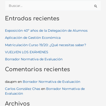
B
u
Entradas recientes
s
c
Exposición 40º años de la Delegación de Alumnos
a
Aplicación de Gestión Económica
r
Matriculación Curso 19/20: ¿Qué necesitas saber?
p
o
VUELVEN LOS EXÁMENES
r
Borrador Normativa de Evaluación
:
Comentarios recientes
daupm
en
Borrador Normativa de Evaluación
Carlos González Chas
en
Borrador Normativa de
Evaluación
Archivos