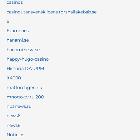
casinos
casinoutansvensklicens.torshallakebab.se
e
Examenes
hanami.se
hanami.sesv-se
happy-hugo-casino
Historia DA-UPM
it4000
matfordagen.nu
mnogo-tv.ru 200
nbanews.ru
news6
news8
Noticias