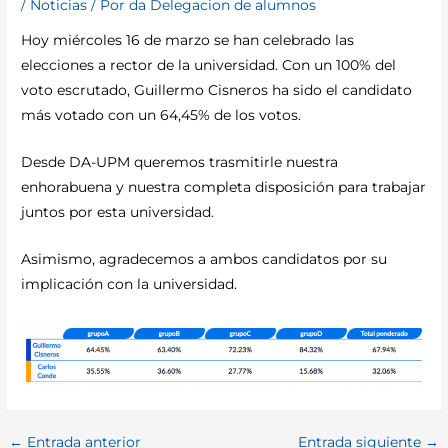
/
Noticias
/ Por
da Delegacion de alumnos
Hoy miércoles 16 de marzo se han celebrado las
elecciones a rector de la universidad. Con un 100% del
voto escrutado, Guillermo Cisneros ha sido el candidato
más votado con un 64,45% de los votos.
Desde DA-UPM queremos trasmitirle nuestra
enhorabuena y nuestra completa disposición para trabajar
juntos por esta universidad.
Asimismo, agradecemos a ambos candidatos por su
implicación con la universidad.
←
Entrada anterior
Entrada siguiente
→