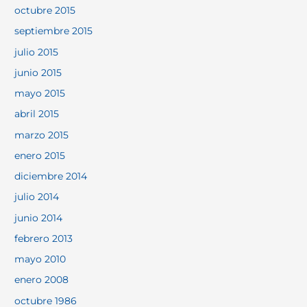
octubre 2015
septiembre 2015
julio 2015
junio 2015
mayo 2015
abril 2015
marzo 2015
enero 2015
diciembre 2014
julio 2014
junio 2014
febrero 2013
mayo 2010
enero 2008
octubre 1986