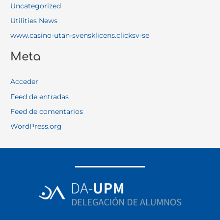
Uncategorized
Utilities News
www.casino-utan-svensklicens.clicksv-se
Meta
Acceder
Feed de entradas
Feed de comentarios
WordPress.org