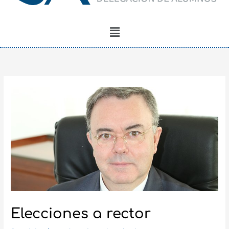
Menú
Elecciones a rector