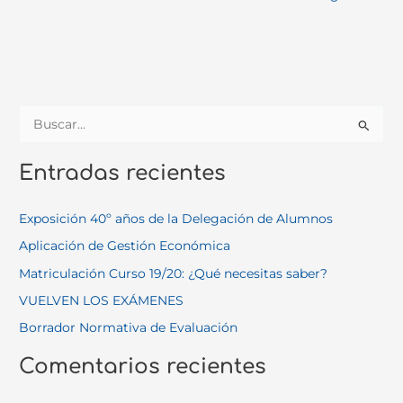
B
u
Entradas recientes
s
c
Exposición 40º años de la Delegación de Alumnos
a
Aplicación de Gestión Económica
r
Matriculación Curso 19/20: ¿Qué necesitas saber?
p
o
VUELVEN LOS EXÁMENES
r
Borrador Normativa de Evaluación
:
Comentarios recientes